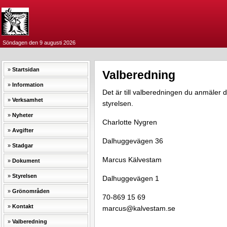
Söndagen den 9 augusti 2026
Startsidan
Valberedning
Information
Det är till valberedningen du anmäler di
Verksamhet
styrelsen.
Nyheter
Charlotte Nygren
Avgifter
Dalhuggevägen 36
Stadgar
Marcus Kälvestam
Dokument
Styrelsen
Dalhuggevägen 1
Grönområden
70-869 15 69
Kontakt
marcus@kalvestam.se
Valberedning