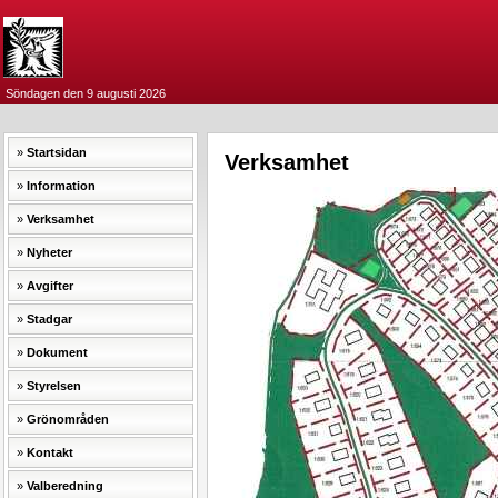
Söndagen den 9 augusti 2026
Startsidan
Verksamhet
Information
Verksamhet
Nyheter
Avgifter
Stadgar
Dokument
Styrelsen
Grönområden
Kontakt
Valberedning